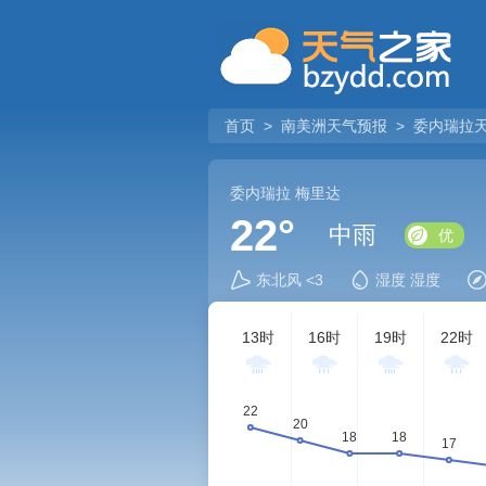
首页
>
南美洲天气预报
>
委内瑞拉
委内瑞拉
梅里达
22°
中雨
优
东北风 <3
湿度 湿度
13时
16时
19时
22时