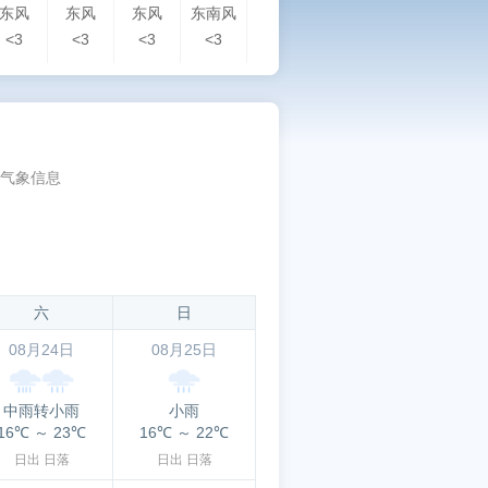
东风
东风
东风
东南风
南风
东风
东风
东
<3
<3
<3
<3
<3
<3
<3
<3
气象信息
六
日
08月24日
08月25日
中雨转小雨
小雨
16℃
～
23℃
16℃
～
22℃
日出
日落
日出
日落