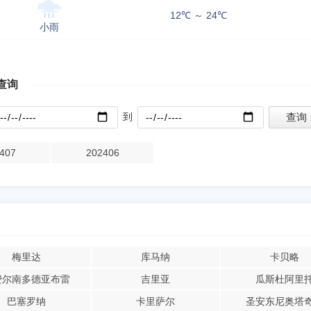
12℃ ～ 24℃
小雨
查询
到
407
202406
梅里达
库马纳
卡贝略
费尔南多德亚布雷
吉里亚
瓜斯杜阿里
巴塞罗纳
卡里萨尔
圣安东尼奥塔