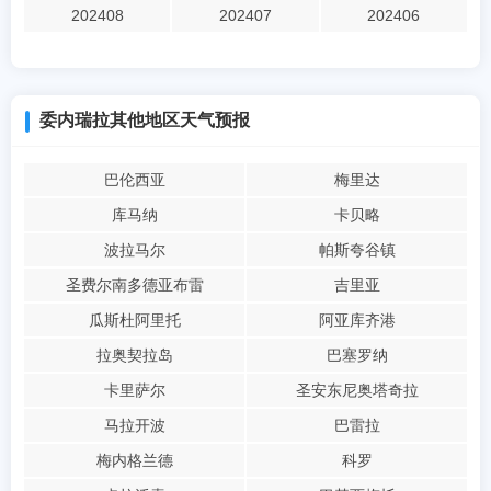
202408
202407
202406
委内瑞拉其他地区天气预报
巴伦西亚
梅里达
库马纳
卡贝略
波拉马尔
帕斯夸谷镇
圣费尔南多德亚布雷
吉里亚
瓜斯杜阿里托
阿亚库齐港
拉奥契拉岛
巴塞罗纳
卡里萨尔
圣安东尼奥塔奇拉
马拉开波
巴雷拉
梅内格兰德
科罗