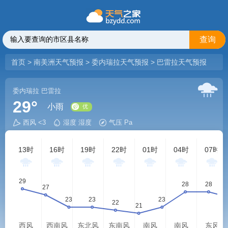
查询
首页
>
南美洲天气预报
>
委内瑞拉天气预报
>
巴雷拉天气预报
委内瑞拉
巴雷拉
29°
小雨
西风 <3
湿度 湿度
气压 Pa
优
13时
16时
19时
22时
01时
04时
07时
西风
西南风
东北风
东南风
南风
南风
东风