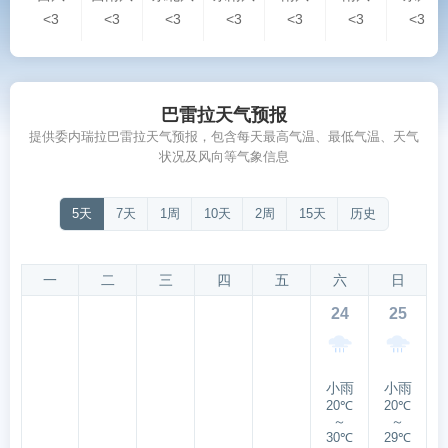
<3
<3
<3
<3
<3
<3
<3
巴雷拉天气预报
提供委内瑞拉巴雷拉天气预报，包含每天最高气温、最低气温、天气
状况及风向等气象信息
5天
7天
1周
10天
2周
15天
历史
一
二
三
四
五
六
日
24
25
小雨
小雨
20℃
20℃
～
～
30℃
29℃