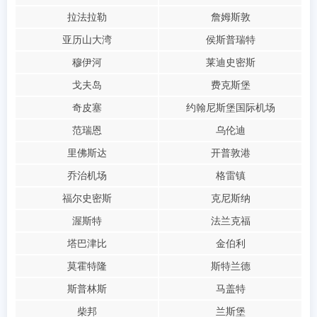
拉法拉勒
詹姆斯敦
亚历山大湾
侯斯普瑞特
穆伊河
莱迪史密斯
戈夫岛
费克斯堡
奇皮塞
约翰尼斯堡国际机场
范瑞恩
乌伦迪
里佛斯达
开普敦港
乔治机场
格雷镇
福尔史密斯
克尼斯纳
渥斯特
法兰克福
塔巴津比
金伯利
莫霍特隆
斯特兰德
斯普林斯
马盖特
柴邦
兰斯堡