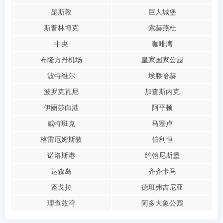
昆斯敦
巨人城堡
斯普林博克
索赫燕杜
中央
咖啡湾
布隆方丹机场
皇家国家公园
波特维尔
埃滕哈赫
波罗克瓦尼
加查斯内克
伊丽莎白港
阿平顿
威特班克
马塞卢
格雷厄姆斯敦
伯利恒
诺洛斯港
约翰尼斯堡
达森岛
齐齐卡马
蓬戈拉
德班弗吉尼亚
理查兹湾
阿多大象公园