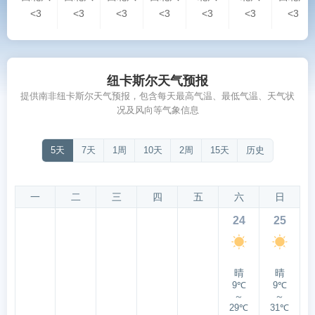
<3
<3
<3
<3
<3
<3
<3
纽卡斯尔天气预报
提供南非纽卡斯尔天气预报，包含每天最高气温、最低气温、天气状
况及风向等气象信息
5天
7天
1周
10天
2周
15天
历史
一
二
三
四
五
六
日
24
25
晴
晴
9℃
9℃
～
～
29℃
31℃