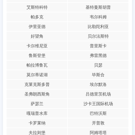
艾斯特科特
基特曼斯胡普
帕多克
韦尔科姆
伊里亚德
比勒陀利亚
好望角
贝尔法斯特
卡尔维尼亚
普里斯卡
鲁斯登堡
弗雷黑德
帕拉博鲁瓦
贝瑟
莫尔蒂诺湖
毕斯合
克莱克斯多普
埃尔默洛
圣弗朗西斯角
吕德里茨机场
萨瑟兰
沙卡王国际机场
嘎瑞普水库
巴特沃斯
卡罗莱纳
开普敦
夫拉则堡
阿姆塔塔