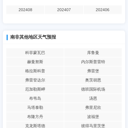
202408
202407
202406
南非其他地区天气预报
科菲蒙瓦巴
库鲁曼
赫曼努斯
内尔斯普雷特
格拉斯科普
弗雷堡
弗雷登达尔
奥茨胡恩
厄加勒斯岬
德班国际机场
布韦岛
汤恩
马塔泰勒
弗里尼欣
布隆方丹
波福堡
克龙斯塔德
彼得马里茨堡