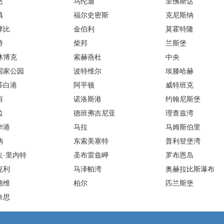
恩
乌伦迪
里佛斯达
镇
福尔史密斯
克尼斯纳
津比
金伯利
莫霍特隆
特
柴邦
兰斯堡
林博克
索赫燕杜
中央
国家公园
波特维尔
埃滕哈赫
莎白港
阿平顿
威特班克
恒
诺洛斯港
约翰尼斯堡
拉
德班弗吉尼亚
理查兹湾
华港
马拉
马姆斯伯里
纳
东索美塞特
普利登堡湾
夫·里内特
圣布雷兹岬
罗布恩岛
克利
马泽帕湾
奥赫拉比斯瀑布
德维
柏尔
匹兰斯堡
奈思