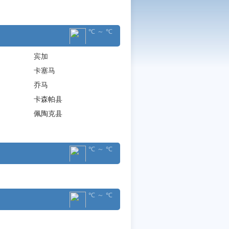
℃ ～ ℃
宾加
卡塞马
乔马
卡森帕县
佩陶克县
℃ ～ ℃
℃ ～ ℃