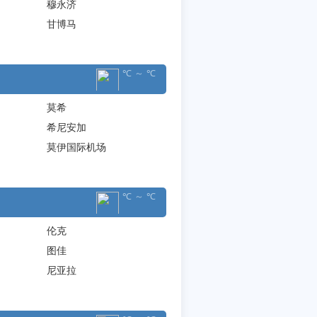
穆永济
甘博马
℃ ～ ℃
莫希
希尼安加
莫伊国际机场
℃ ～ ℃
伦克
图佳
尼亚拉