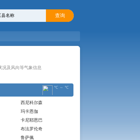
查询
状况及风向等气象信息
℃ ～ ℃
西尼科尔森
玛卡恩伽
卡尼耶恩巴
布法罗伦奇
鲁萨佩