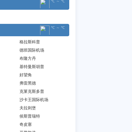
℃ ～ ℃
℃ ～ ℃
格拉斯科普
德班国际机场
布隆方丹
基特曼斯胡普
好望角
弗雷黑德
克莱克斯多普
沙卡王国际机场
夫拉则堡
侯斯普瑞特
奇皮塞