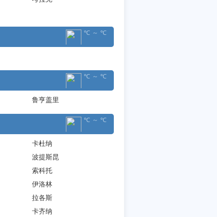
℃ ～ ℃
℃ ～ ℃
鲁亨盖里
℃ ～ ℃
卡杜纳
波提斯昆
索科托
伊洛林
拉各斯
卡齐纳