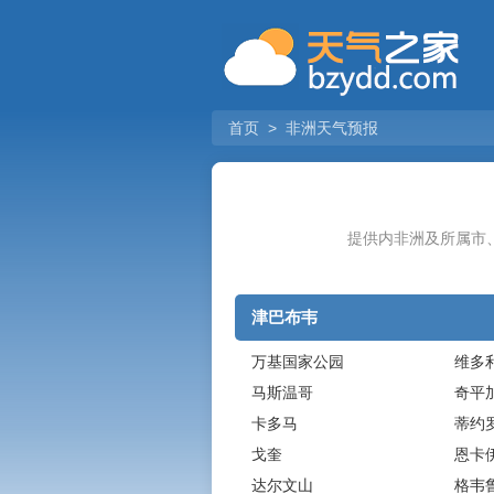
首页
>
非洲天气预报
提供内非洲及所属市
津巴布韦
万基国家公园
维多
马斯温哥
奇平
卡多马
蒂约
戈奎
恩卡
达尔文山
格韦