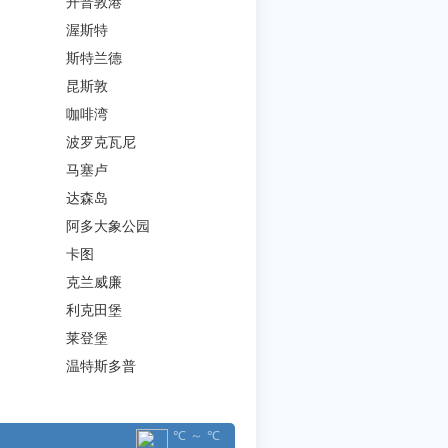
开普敦港
渥斯特
斯特兰德
昆斯敦
咖啡湾
波罗克瓦尼
马塞卢
达森岛
阿多大象公园
卡图
克兰威廉
利克田堡
莱登堡
温特斯多普
℃ ～ ℃