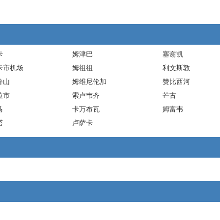
卡
姆津巴
塞谢凯
卡市机场
姆祖祖
利文斯敦
鲁山
姆维尼伦加
赞比西河
拉市
索卢韦齐
芒古
马
卡万布瓦
姆富韦
塔
卢萨卡