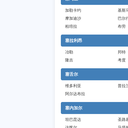
加勒卡约
基斯
摩加迪沙
巴尔
柏培拉
布劳
塞拉利昂
冶勒
邦特
隆吉
考度
塞舌尔
维多利亚
普拉
阿尔达布拉
塞内加尔
坦巴昆达
圣路
达喀尔
马塔