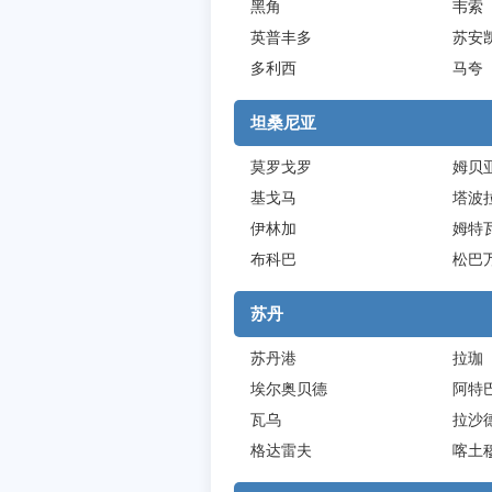
黑角
韦索
英普丰多
苏安
多利西
马夸
坦桑尼亚
莫罗戈罗
姆贝
基戈马
塔波
伊林加
姆特
布科巴
松巴
苏丹
苏丹港
拉珈
埃尔奥贝德
阿特
瓦乌
拉沙
格达雷夫
喀土