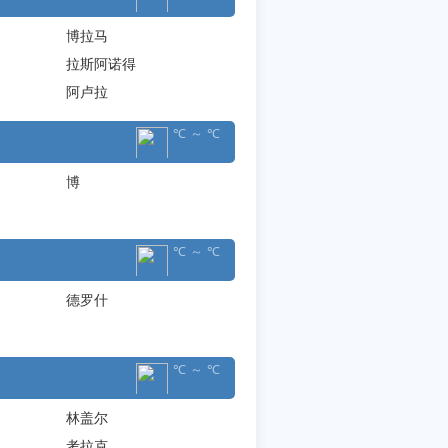
博拉马
拉斯阿诺得
阿卢拉
℃ ～ ℃
博
℃ ～ ℃
德罗什
℃ ～ ℃
林盖尔
考拉克