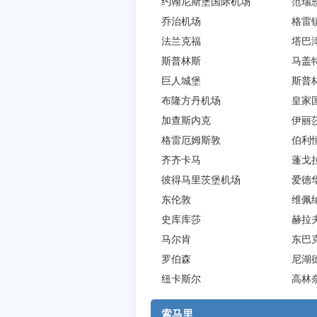
约翰尼斯堡国际机场
范瑞
乔治机场
格雷
法兰克福
塔巴
斯普林斯
马盖
巨人城堡
斯普
布隆方丹机场
皇家
加查斯内克
伊丽
格雷厄姆斯敦
伯利
齐齐卡马
蓬戈
彼得马里茨堡机场
爱德
东伦敦
维佩
史库库莎
赫拉
马尔肯
东巴
罗伯森
尼湖
纽卡斯尔
高林
索马里