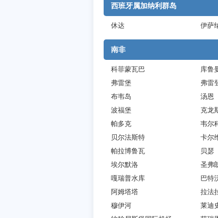
西班牙属加纳利群岛
休达
伊萨
南非
科菲蒙瓦巴
库鲁
弗雷堡
弗雷
布韦岛
汤恩
波福堡
克龙
帕多克
韦尔
贝尔法斯特
卡尔
帕拉博鲁瓦
贝瑟
埃尔默洛
圣弗
嘎瑞普水库
巴特
阿姆塔塔
拉法
穆伊河
莱迪