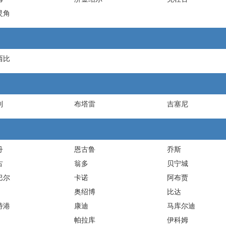
灵角
西比
利
布塔雷
吉塞尼
丹
恩古鲁
乔斯
古
翁多
贝宁城
巴尔
卡诺
阿布贾
奥绍博
比达
特港
康迪
马库尔迪
帕拉库
伊科姆