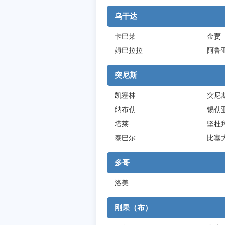
乌干达
卡巴莱
金贾
姆巴拉拉
阿鲁
突尼斯
凯塞林
突尼
纳布勒
锡勒
塔莱
坚杜
泰巴尔
比塞
多哥
洛美
刚果（布）