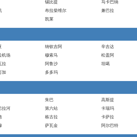
锡比提
马卡巴纳
凯
布拉柴维尔
兼巴拉
凯莱
亚
纳钦吉阿
辛吉达
拉机场
穆索马
松盖阿
瓦拉
阿鲁沙
坦噶
万加
多多玛
朱巴
高斯提
巴拉河
第六站
卡瑞玛
德
栋古拉
卡萨拉
穆
萨瓦金
阿尔巴特