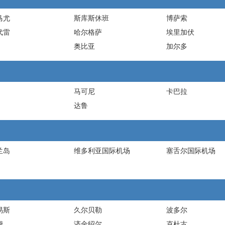
马尤
斯库斯休班
博萨索
代雷
哈尔格萨
埃里加伏
奥比亚
加尔多
马可尼
卡巴拉
达鲁
兰岛
维多利亚国际机场
塞舌尔国际机场
易斯
久尔贝勒
波多尔
姆
济金绍尔
克杜古