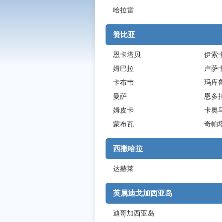
哈拉雷
赞比亚
恩卡塔贝
伊索
姆巴拉
卢萨
卡布韦
玛库
曼萨
恩多
姆皮卡
卡奥
蒙布瓦
奇帕
西撒哈拉
达赫莱
英属迪戈加西亚岛
迪哥加西亚岛