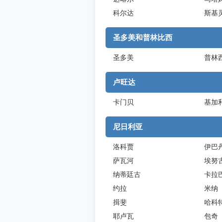
科尔达
斯基
圣多美和普林比西
圣多美
普林
卢旺达
卡门贝
基加
尼日利亚
洛科贾
伊巴
萨瓦河
埃努
纳蒂廷古
卡拉
约拉
米纳
揖斐
哈科
耶卢瓦
包奇