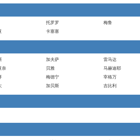
托罗罗
梅鲁
亚
卡塞塞
斯
加夫萨
雷马达
亚奈
贝雅
马赫迪耶
拜
梅德宁
宰格万
大
加贝斯
吉比利