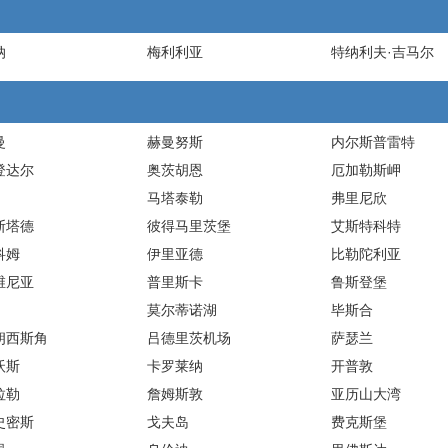
纳
梅利利亚
特纳利夫·吉马尔
曼
赫曼努斯
内尔斯普雷特
登达尔
奥茨胡恩
厄加勒斯岬
马塔泰勒
弗里尼欣
斯塔德
彼得马里茨堡
艾斯特科特
科姆
伊里亚德
比勒陀利亚
维尼亚
普里斯卡
鲁斯登堡
莫尔蒂诺湖
毕斯合
朗西斯角
吕德里茨机场
萨瑟兰
沃斯
卡罗莱纳
开普敦
拉勒
詹姆斯敦
亚历山大湾
史密斯
戈夫岛
费克斯堡