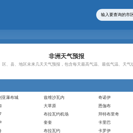
非洲天气预报
、区、县、地区未来几天天气预报，包含每天最高气温、最低气温、天气
利亚瀑布城
兹维沙瓦内
奇诺伊
加
大草原
恩伽布
罗
布拉瓦约机场
拜特布里奇
伊
奎奎
卡里巴
鲁
布拉瓦约
卡罗伊