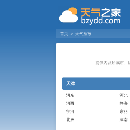
首页
>
天气预报
提供内及所属市、
天津
河东
河北
河西
静海
宁河
东丽
北辰
津南