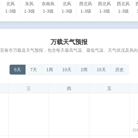
北风
东风
东南风
北风
西北风
西北风
西北风
1-3级
1-3级
1-3级
1-3级
1-3级
1-3级
1-3级
万载天气预报
宜春市万载县天气预报，包含每天最高气温、最低气温、天气状况及风向
5天
7天
1周
10天
2周
15天
历史
三
四
五
日出