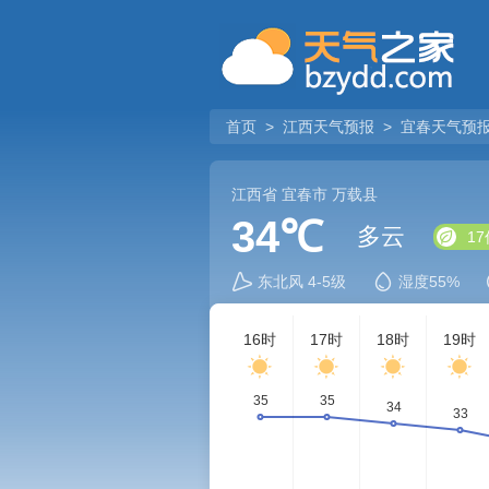
首页
>
江西天气预报
>
宜春天气预
江西省
宜春市
万载县
34℃
多云
17
东北风 4-5级
湿度55%
16时
17时
18时
19时