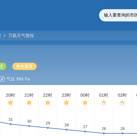
报
>
万载天气预报
优
黄色预警
气压 984 Pa
20时
21时
22时
23时
00时
01时
02时