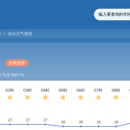
报
>
渝水天气预报
橙色预警
气压 980 Pa
02时
03时
04时
05时
06时
07时
08时