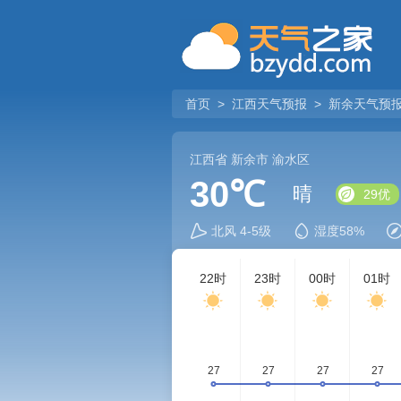
首页
>
江西天气预报
>
新余天气预
江西省
新余市
渝水区
30℃
晴
29优
北风 4-5级
湿度58%
22时
23时
00时
01时