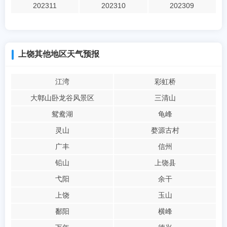
202311
202310
202309
上饶其他地区天气预报
江湾
彩虹桥
大鄣山卧龙谷风景区
三清山
鸳鸯湖
龟峰
灵山
婺源古村
广丰
信州
铅山
上饶县
弋阳
余干
上饶
玉山
鄱阳
横峰