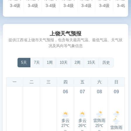
3-4级
3-4级
3-4级
3-4级
3-4级
3-4级
3-4级
上饶天气预报
提供江西省上饶市天气预报，包含每天最高气温、最低气温、天气状
况及风向等气象信息
5天
7天
1周
10天
2周
15天
历史
一
二
三
四
五
六
日
06
07
08
09
多云
多云
雷阵雨
27℃
26℃
25℃
雷阵雨
～
～
～