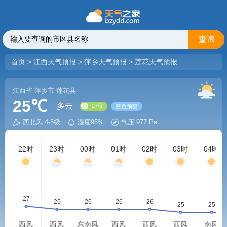
查询
首页
>
江西天气预报
>
萍乡天气预报
>
莲花天气预报
江西省
萍乡市
莲花县
25℃
多云
西北风 4-5级
湿度95%
气压 977 Pa
27优
蓝色预警
22时
23时
00时
01时
02时
03时
04时
西风
西风
东南风
西风
西风
西风
南风