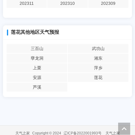
202311
202310
202309
莲花其他地区天气预报
三百山
武功山
孽龙洞
湘东
上栗
萍乡
安源
莲花
芦溪
天气之家
Copyright © 2024
辽ICP备2022001993号
天气之家