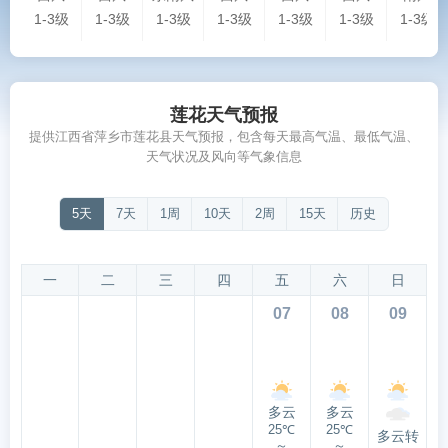
1-3级
1-3级
1-3级
1-3级
1-3级
1-3级
1-3级
莲花天气预报
提供江西省萍乡市莲花县天气预报，包含每天最高气温、最低气温、
天气状况及风向等气象信息
5天
7天
1周
10天
2周
15天
历史
一
二
三
四
五
六
日
07
08
09
多云
多云
25℃
25℃
多云转
～
～