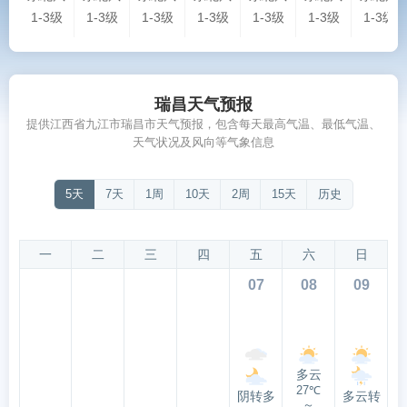
1-3级
1-3级
1-3级
1-3级
1-3级
1-3级
1-3级
瑞昌天气预报
提供江西省九江市瑞昌市天气预报，包含每天最高气温、最低气温、
天气状况及风向等气象信息
5天
7天
1周
10天
2周
15天
历史
一
二
三
四
五
六
日
07
08
09
多云
27℃
阴转多
多云转
～