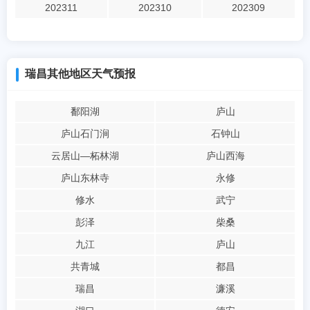
202311
202310
202309
瑞昌其他地区天气预报
鄱阳湖
庐山
庐山石门涧
石钟山
云居山―柘林湖
庐山西海
庐山东林寺
永修
修水
武宁
彭泽
柴桑
九江
庐山
共青城
都昌
瑞昌
濂溪