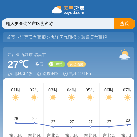
查询
首页
>
江西天气预报
>
九江天气预报
>
瑞昌天气预报
江西省
九江市
瑞昌市
27℃
多云
北风 3-4级
湿度94%
气压 998 Pa
18优
黄色预警
01时
02时
03时
04时
05时
06时
07时
东北风
东北风
东北风
东北风
东北风
东北风
东北风