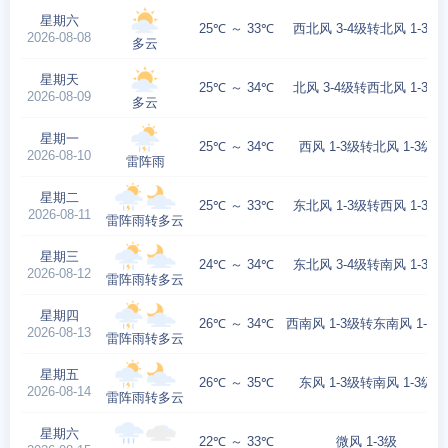
星期六
25℃ ～ 33℃
西北风 3-4级转北风 1-3级
2026-08-08
多云
星期天
25℃ ～ 34℃
北风 3-4级转西北风 1-3级
2026-08-09
多云
星期一
25℃ ～ 34℃
西风 1-3级转北风 1-3级
2026-08-10
雷阵雨
星期二
25℃ ～ 33℃
东北风 1-3级转西风 1-3级
2026-08-11
雷阵雨转多云
星期三
24℃ ～ 34℃
东北风 3-4级转南风 1-3级
2026-08-12
雷阵雨转多云
星期四
26℃ ～ 34℃
西南风 1-3级转东南风 1-3级
2026-08-13
雷阵雨转多云
星期五
26℃ ～ 35℃
东风 1-3级转南风 1-3级
2026-08-14
雷阵雨转多云
星期六
22℃ ～ 33℃
微风 1-3级