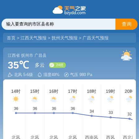
查询
首页
>
江西天气预报
>
抚州天气预报
>
广昌天气预报
江西省
抚州市
广昌县
35℃
多云
北风 5-6级
湿度49%
气压 980 Pa
24优
14时
15时
16时
17时
18时
19时
20时
北风
北风
北风
北风
西南风
西风
西北风