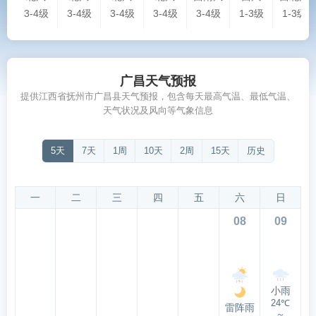
3-4级
3-4级
3-4级
3-4级
3-4级
1-3级
1-3级
广昌天气预报
提供江西省抚州市广昌县天气预报，包含每天最高气温、最低气温、
天气状况及风向等气象信息
5天
7天
1周
10天
2周
15天
历史
一
二
三
四
五
六
日
08
09
小雨
24℃
雷阵雨
～