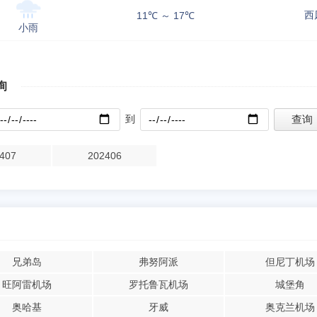
西
11℃ ～ 17℃
小雨
询
到
407
202406
兄弟岛
弗努阿派
但尼丁机场
旺阿雷机场
罗托鲁瓦机场
城堡角
奥哈基
牙威
奥克兰机场