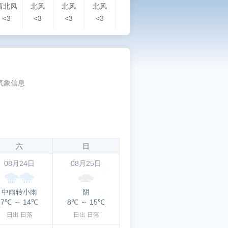
西北风
北风
北风
北风
北风
西北风
西北风
北
<3
<3
<3
<3
<3
<3
<3
<3
气象信息
六
日
08月24日
08月25日
中雨转小雨
阴
7℃
～
14℃
8℃
～
15℃
日出
日落
日出
日落