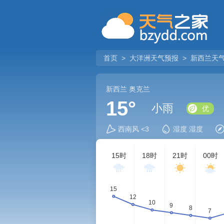
首页
>
大洋洲天气预报
>
新西兰天
新西兰
奥克兰
15°
小雨
优
西南风 <3
湿度 湿度
15时
18时
21时
00时