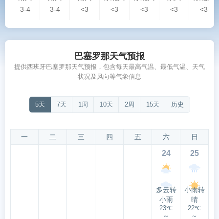
3-4
3-4
<3
<3
<3
<3
<3
巴塞罗那天气预报
提供西班牙巴塞罗那天气预报，包含每天最高气温、最低气温、天气
状况及风向等气象信息
5天
7天
1周
10天
2周
15天
历史
一
二
三
四
五
六
日
24
25
多云转
小雨转
小雨
晴
23℃
22℃
～
～