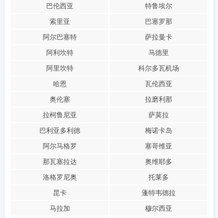
巴伦西亚
特鲁埃尔
索里亚
巴塞罗那
阿尔巴塞特
萨拉曼卡
阿利坎特
马德里
阿里坎特
科尔多瓦机场
哈恩
瓦伦西亚
奥伦塞
拉磨利那
拉柯鲁尼亚
萨莫拉
巴利亚多利德
梅诺卡岛
阿尔马格罗
塞哥维亚
那瓦塞拉达
奥维耶多
洛格罗尼奥
托莱多
昆卡
蓬特韦德拉
马拉加
穆尔西亚