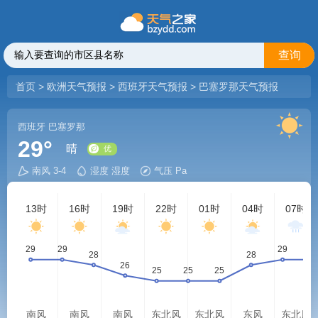
查询
首页
>
欧洲天气预报
>
西班牙天气预报
>
巴塞罗那天气预报
西班牙
巴塞罗那
29°
晴
南风 3-4
湿度 湿度
气压 Pa
优
13时
16时
19时
22时
01时
04时
07时
南风
南风
南风
东北风
东北风
东风
东北风