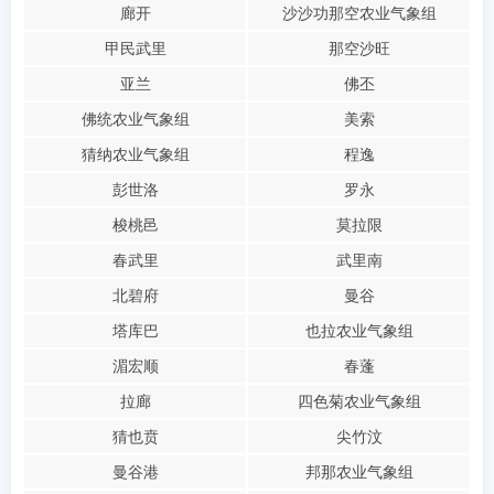
廊开
沙沙功那空农业气象组
甲民武里
那空沙旺
亚兰
佛丕
佛统农业气象组
美索
猜纳农业气象组
程逸
彭世洛
罗永
梭桃邑
莫拉限
春武里
武里南
北碧府
曼谷
塔库巴
也拉农业气象组
湄宏顺
春蓬
拉廊
四色菊农业气象组
猜也贲
尖竹汶
曼谷港
邦那农业气象组