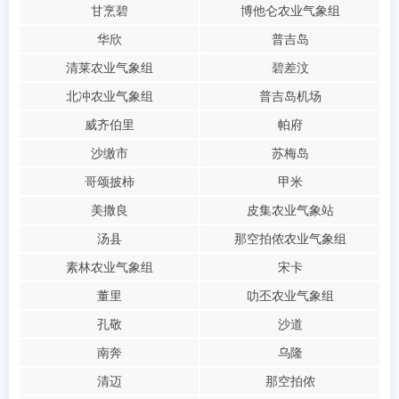
甘烹碧
博他仑农业气象组
华欣
普吉岛
清莱农业气象组
碧差汶
北冲农业气象组
普吉岛机场
威齐伯里
帕府
沙缴市
苏梅岛
哥颂披柿
甲米
美撒良
皮集农业气象站
汤县
那空拍侬农业气象组
素林农业气象组
宋卡
董里
叻丕农业气象组
孔敬
沙道
南奔
乌隆
清迈
那空拍侬