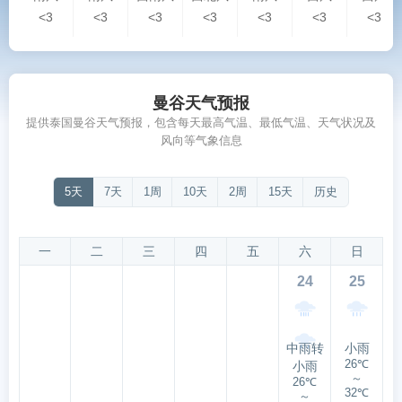
<3
<3
<3
<3
<3
<3
<3
曼谷天气预报
提供泰国曼谷天气预报，包含每天最高气温、最低气温、天气状况及
风向等气象信息
5天
7天
1周
10天
2周
15天
历史
一
二
三
四
五
六
日
24
25
中雨转
小雨
26℃
小雨
～
26℃
32℃
～