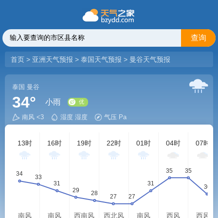
查询
首页
>
亚洲天气预报
>
泰国天气预报
>
曼谷天气预报
泰国
曼谷
34°
小雨
南风 <3
湿度 湿度
气压 Pa
优
13时
16时
19时
22时
01时
04时
07时
南风
南风
西南风
西北风
南风
西风
西风