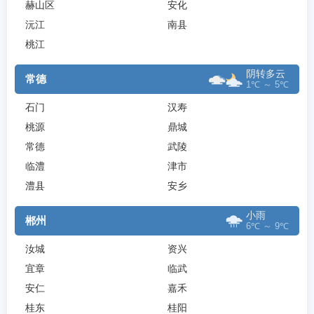
赫山区
安化
沅江
南县
桃江
阴转多云
常德
1℃ ～ 5℃
石门
汉寿
桃源
鼎城
常德
武陵
临澧
津市
澧县
安乡
小雨
郴州
6℃ ～ 9℃
汝城
资兴
宜章
临武
安仁
嘉禾
桂东
桂阳